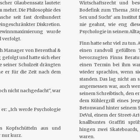
scher Glaubenssatz lautete:
Wirtschaftsrecht und be
m mehrt. Die Philosophie des
Bodefink zum Thema ‚Stö
sche seit fast dreihundert
Sex und Sucht‘ am Institut 
eingeschränkter Diskretion.
nie geahnt, wie eng dies
Gewinnmaximierung wurde
Psychologie in seinem Allta
 verfolgt.
Finn hatte sehr viel zu tun
lth Manager von Berenthal &
einen randvoll gefüllte
efolgt und hatte sich eher
bevorzugten Finns Beratu
 seiner Schulzeit drängten
einen Termin bei ihm wa
ne er für die Zeit nach dem
wieder sprachlos, wenn si
standen. Das lag nicht an 
angemessen war, auch wenn 
noch nicht nachgedacht“, war
seinem Schreibtisch, den e
dem Kühlergrill eines Jee
Betonwand hinter seinem Sc
er: „Ich werde Psychologie
DeVul, einem der Street-Art
knallbuntes Graffiti spr
es Kopfschütteln aus und
hingen zwei Skateboards,
 nur kurz.
waren.