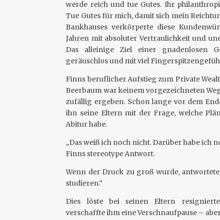
werde reich und tue Gutes. Ihr philanthropi
Tue Gutes für mich, damit sich mein Reichtu
Bankhauses verkörperte diese Kundenwün
Jahren mit absoluter Vertraulichkeit und un
Das alleinige Ziel einer gnadenlosen 
geräuschlos und mit viel Fingerspitzengefühl
Finns beruflicher Aufstieg zum Private Wea
Beerbaum war keinem vorgezeichneten Weg g
zufällig ergeben. Schon lange vor dem Ende
ihn seine Eltern mit der Frage, welche Plä
Abitur habe.
„Das weiß ich noch nicht. Darüber habe ich 
Finns stereotype Antwort.
Wenn der Druck zu groß wurde, antwortete 
studieren.“
Dies löste bei seinen Eltern resigniert
verschaffte ihm eine Verschnaufpause – aber