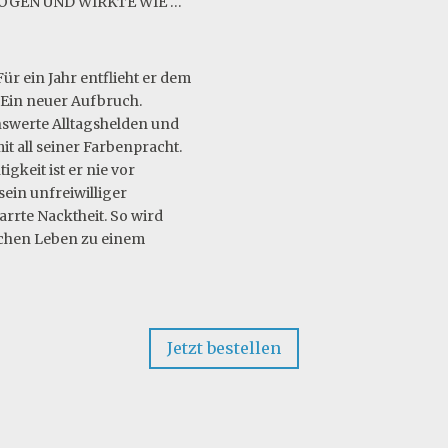
OGEN UND WIRKTE WIE …
ür ein Jahr entflieht er dem
. Ein neuer Aufbruch.
enswerte Alltagshelden und
mit all seiner Farbenpracht.
keit ist er nie vor
ein unfreiwilliger
rrte Nacktheit. So wird
ichen Leben zu einem
Jetzt bestellen