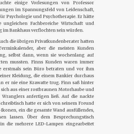
suchte einige Vorlesungen von Professor
rungen im Spannungsfeld von Leidenschaft,
für Psychologie und Psychotherapie. Er hätte
e ungleichen Fachbereiche Wirtschaft und
g im Bankhaus verflochten sein würden.
. Auch die übrigen Privatkundenberater hatten
n Terminkalender, aber die meisten Kunden
ng, selbst dann, wenn sie wochenlang auf
rten mussten. Finns Kunden waren immer
e erstmals sein Büro betraten und vor ihm
seiner Kleidung, die einem Bankier durchaus
er nie eine Krawatte trug. Finn saß hinter
r sich aus einer rostbraunen Motorhaube und
p Wranglers anfertigen ließ. Auf die nackte
hreibtisch hatte er sich von seinem Freund
-Ikonen, ein die gesamte Wand ausfüllendes,
ühen lassen. Über dem Besprechungstisch
 in die mehrere LED-Lampen eingearbeitet