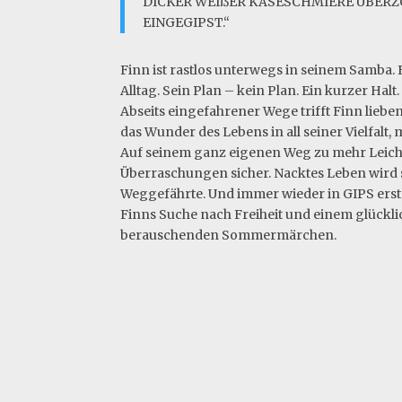
DICKER WEIßER KÄSESCHMIERE ÜBERZ
EINGEGIPST.“
Finn ist rastlos unterwegs in seinem Samba. F
Alltag. Sein Plan – kein Plan. Ein kurzer Halt
Abseits eingefahrener Wege trifft Finn lieb
das Wunder des Lebens in all seiner Vielfalt, 
Auf seinem ganz eigenen Weg zu mehr Leichtig
Überraschungen sicher. Nacktes Leben wird s
Weggefährte. Und immer wieder in GIPS ersta
Finns Suche nach Freiheit und einem glückl
berauschenden Sommermärchen.