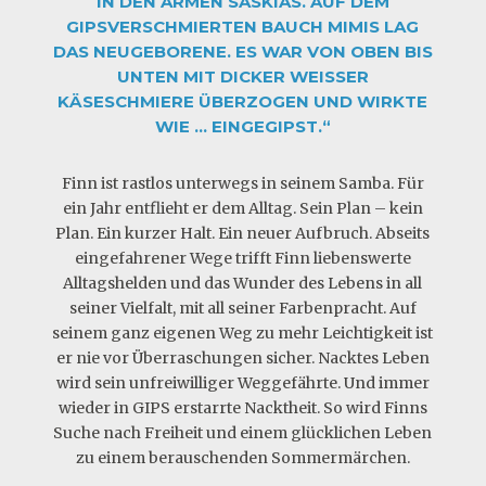
IN DEN ARMEN SASKIAS. AUF DEM
GIPSVERSCHMIERTEN BAUCH MIMIS LAG
DAS NEUGEBORENE. ES WAR VON OBEN BIS
UNTEN MIT DICKER WEISSER K
ÄSESCHMIERE ÜBERZOGEN UND WIRKTE W
IE … EINGEGIPST.“
Finn ist rastlos unterwegs in seinem Samba. Für
ein Jahr entflieht er dem Alltag. Sein Plan – kein
Plan. Ein kurzer Halt. Ein neuer Aufbruch. Abseits
eingefahrener Wege trifft Finn liebenswerte
Alltagshelden und das Wunder des Lebens in all
seiner Vielfalt, mit all seiner Farbenpracht. Auf
seinem ganz eigenen Weg zu mehr Leichtigkeit ist
er nie vor Überraschungen sicher. Nacktes Leben
wird sein unfreiwilliger Weggefährte. Und immer
wieder in GIPS erstarrte Nacktheit. So wird Finns
Suche nach Freiheit und einem glücklichen Leben
zu einem berauschenden Sommermärchen.